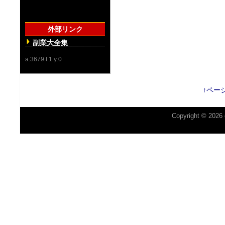
外部リンク
副業大全集
a:3679 t:1 y:0
↑ペー
Copyright © 2026